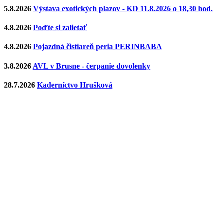
5.8.2026
Výstava exotických plazov - KD 11.8.2026 o 18,30 hod.
4.8.2026
Poďte si zalietať
4.8.2026
Pojazdná čistiareň peria PERINBABA
3.8.2026
AVL v Brusne - čerpanie dovolenky
28.7.2026
Kaderníctvo Hrušková