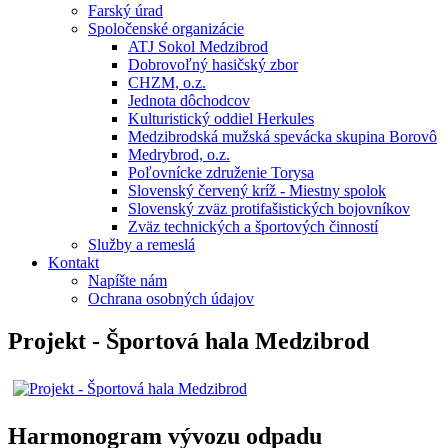
Farský úrad
Spoločenské organizácie
ATJ Sokol Medzibrod
Dobrovoľný hasičský zbor
CHZM, o.z.
Jednota dôchodcov
Kulturistický oddiel Herkules
Medzibrodská mužská spevácka skupina Borovô
Medrybrod, o.z.
Poľovnícke združenie Torysa
Slovenský červený kríž - Miestny spolok
Slovenský zväz protifašistických bojovníkov
Zväz technických a športových činností
Služby a remeslá
Kontakt
Napíšte nám
Ochrana osobných údajov
Projekt - Športová hala Medzibrod
Harmonogram vývozu odpadu