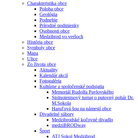
Charakteristika obce
Poloha obce
Geológia
Podnebie
Prírodné podmienky
Osobnosti obce
Medzibrod vo veršoch
História obce
Symboly obce
Mapa
Ulice
Zo života obce
Aktuality
Kalendár akcií
Fotogaléria
Kultúrne a spoločenské podujatia
Memoriál Rudolfa Pavlovského
Stolnotenisový turnaj o putovný pohár Dr.
M.Sokola
Haruľová šou na námestí obce
Divadelné súbory
Medzibrodské kočovné divadlo
medziBRODway
Šport
ATJ Sokol Medzibrod