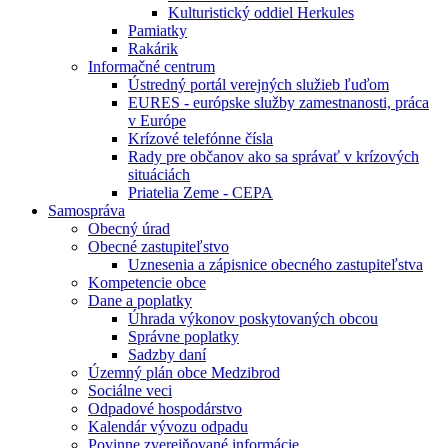
Kulturistický oddiel Herkules
Pamiatky
Rakárik
Informačné centrum
Ústredný portál verejných služieb ľuďom
EURES - európske služby zamestnanosti, práca
v Európe
Krízové telefónne čísla
Rady pre občanov ako sa správať v krízových
situáciách
Priatelia Zeme - CEPA
Samospráva
Obecný úrad
Obecné zastupiteľstvo
Uznesenia a zápisnice obecného zastupiteľstva
Kompetencie obce
Dane a poplatky
Úhrada výkonov poskytovaných obcou
Správne poplatky
Sadzby daní
Územný plán obce Medzibrod
Sociálne veci
Odpadové hospodárstvo
Kalendár vývozu odpadu
Povinne zverejňované informácie