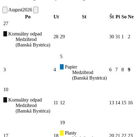
August
2026
Po
Ut
St
Št
Pi
So
Ne
27
Komuálny odpad
28
29
30
31
1
2
Medzibrod
(Banská Bystrica)
5
Papier
3
4
6
7
8
9
Medzibrod
(Banská Bystrica)
10
Komuálny odpad
11
12
13
14
15
16
Medzibrod
(Banská Bystrica)
19
Plasty
17
18
20
21
22
23