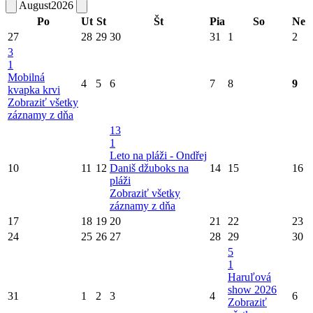
August
2026
Po
Ut
St
Št
Pia
So
Ne
27
28
29
30
31
1
2
3
1
Mobilná
4
5
6
7
8
9
kvapka krvi
Zobraziť všetky
záznamy z dňa
13
1
Leto na pláži - Ondřej
10
11
12
Daniš džuboks na
14
15
16
pláži
Zobraziť všetky
záznamy z dňa
17
18
19
20
21
22
23
24
25
26
27
28
29
30
5
1
Haruľová
show 2026
31
1
2
3
4
6
Zobraziť