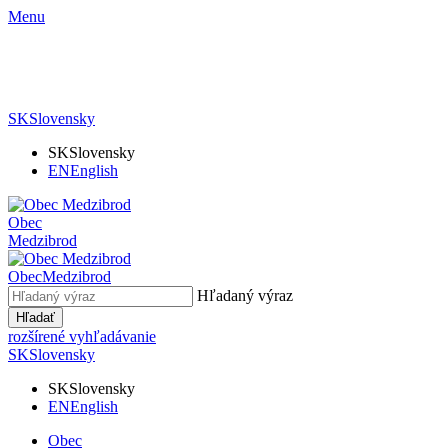
Menu
SK
Slovensky
SK
Slovensky
EN
English
Obec
Medzibrod
Obec
Medzibrod
Hľadaný výraz
Hľadať
rozšírené vyhľadávanie
SK
Slovensky
SK
Slovensky
EN
English
Obec