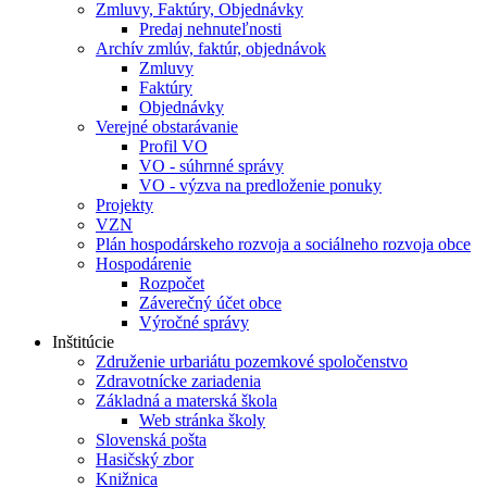
Zmluvy, Faktúry, Objednávky
Predaj nehnuteľnosti
Archív zmlúv, faktúr, objednávok
Zmluvy
Faktúry
Objednávky
Verejné obstarávanie
Profil VO
VO - súhrnné správy
VO - výzva na predloženie ponuky
Projekty
VZN
Plán hospodárskeho rozvoja a sociálneho rozvoja obce
Hospodárenie
Rozpočet
Záverečný účet obce
Výročné správy
Inštitúcie
Združenie urbariátu pozemkové spoločenstvo
Zdravotnícke zariadenia
Základná a materská škola
Web stránka školy
Slovenská pošta
Hasičský zbor
Knižnica