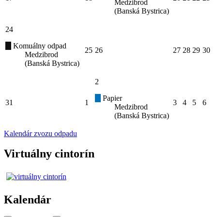
Medzibrod
(Banská Bystrica)
24
Komuálny odpad
25
26
27
28
29
30
Medzibrod
(Banská Bystrica)
2
Papier
31
1
3
4
5
6
Medzibrod
(Banská Bystrica)
Kalendár zvozu odpadu
Virtuálny cintorín
Kalendár