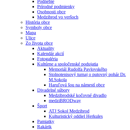
Podnebie
Prírodné podmienky
Osobnosti obce
Medzibrod vo veršoch
História obce
Symboly obce
Mapa
Ulice
Zo života obce
Aktuality
Kalendár akcií
Fotogaléria
Kultúrne a spoločenské podujatia
Memoriál Rudolfa Pavlovského
Stolnotenisový turnaj o putovný pohár Dr.
M.Sokola
Haruľová šou na námestí obce
Divadelné súbory
Medzibrodské kočovné divadlo
medziBRODway
Šport
ATJ Sokol Medzibrod
Kulturistický oddiel Herkules
Pamiatky
Rakárik