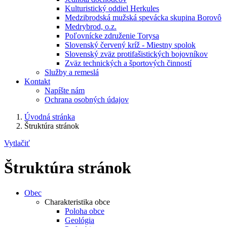
Kulturistický oddiel Herkules
Medzibrodská mužská spevácka skupina Borovô
Medrybrod, o.z.
Poľovnícke združenie Torysa
Slovenský červený kríž - Miestny spolok
Slovenský zväz protifašistických bojovníkov
Zväz technických a športových činností
Služby a remeslá
Kontakt
Napíšte nám
Ochrana osobných údajov
Úvodná stránka
Štruktúra stránok
Vytlačiť
Štruktúra stránok
Obec
Charakteristika obce
Poloha obce
Geológia