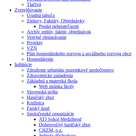
Tlačivá
Zverejňovanie
Úradná tabuľa
Zmluvy, Faktúry, Objednávky
Predaj nehnuteľnosti
Archív zmlúv, faktúr, objednávok
Verejné obstarávanie
Projekty
VZN
Plán hospodárskeho rozvoja a sociálneho rozvoja obce
Hospodárenie
Inštitúcie
Združenie urbariátu pozemkové spoločenstvo
Zdravotnícke zariadenia
Základná a materská škola
Web stránka školy
Slovenská pošta
Hasičský zbor
Knižnica
Farský úrad
Spoločenské organizácie
ATJ Sokol Medzibrod
Dobrovoľný hasičský zbor
CHZM, o.z.
Jednota dôchodcov