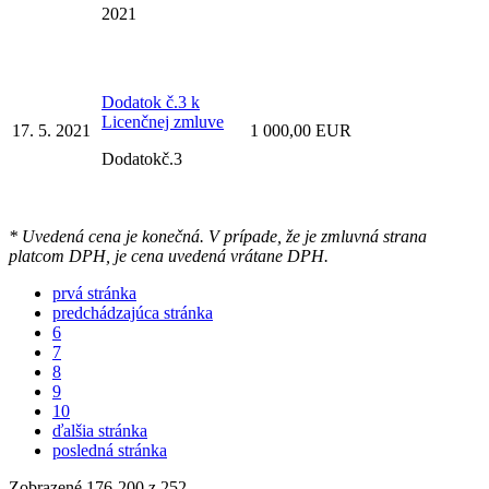
2021
Dodatok č.3 k
Licenčnej zmluve
17. 5. 2021
1 000,00 EUR
Dodatokč.3
* Uvedená cena je konečná. V prípade, že je zmluvná strana
platcom DPH, je cena uvedená vrátane DPH.
prvá stránka
predchádzajúca stránka
6
7
8
9
10
ďalšia stránka
posledná stránka
Zobrazené
176
-
200
z 252