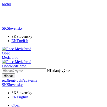
Menu
SK
Slovensky
SK
Slovensky
EN
English
Obec
Medzibrod
Obec
Medzibrod
Hľadaný výraz
Hľadať
rozšírené vyhľadávanie
SK
Slovensky
SK
Slovensky
EN
English
Obec