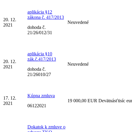
aplikácia §12
zákona č. 417/2013
20. 12.
Neuvedené
2021
dohoda č.
21/26/012/31
aplikácia §10
zák.č.417/2013
20. 12.
Neuvedené
2021
dohoda č.
21/26010/27
Kúpna zmluva
17. 12.
19 000,00 EUR Devätnásťtisíc eu
2021
06122021
Dokatok k zmluve o