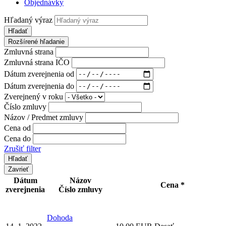
Objednávky
Hľadaný výraz
Hľadať
Rozšírené hľadanie
Zmluvná strana
Zmluvná strana IČO
Dátum zverejnenia od
Dátum zverejnenia do
Zverejnený v roku
Číslo zmluvy
Názov / Predmet zmluvy
Cena od
Cena do
Zrušiť filter
Zavrieť
Dátum
Názov
Cena *
zverejnenia
Číslo zmluvy
Dohoda