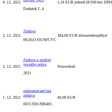
odvoze TKO
9. 12. 2021
1,18 EUR jedno€18/100 bez DPH
Dodatok č. 4
Zmluva
2. 12. 2021
384,00 EUR trisosemdesiatštyri
06/2021/OUM/CVC
Zmluva o zrušení
vecného práva
2. 12. 2021
Neuvedené
2021
zámestnávateľská
zmluva
1. 12. 2021
40,00 EUR
00313581/BB465