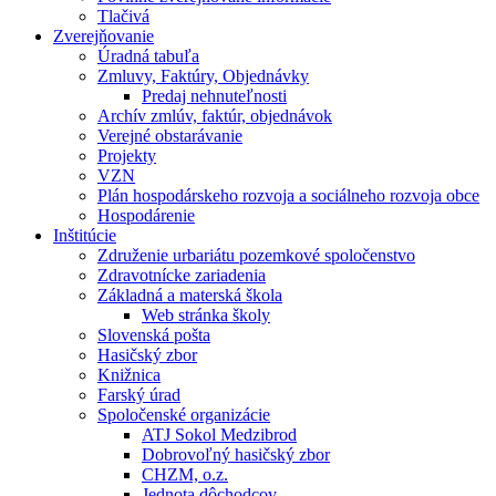
Tlačivá
Zverejňovanie
Úradná tabuľa
Zmluvy, Faktúry, Objednávky
Predaj nehnuteľnosti
Archív zmlúv, faktúr, objednávok
Verejné obstarávanie
Projekty
VZN
Plán hospodárskeho rozvoja a sociálneho rozvoja obce
Hospodárenie
Inštitúcie
Združenie urbariátu pozemkové spoločenstvo
Zdravotnícke zariadenia
Základná a materská škola
Web stránka školy
Slovenská pošta
Hasičský zbor
Knižnica
Farský úrad
Spoločenské organizácie
ATJ Sokol Medzibrod
Dobrovoľný hasičský zbor
CHZM, o.z.
Jednota dôchodcov