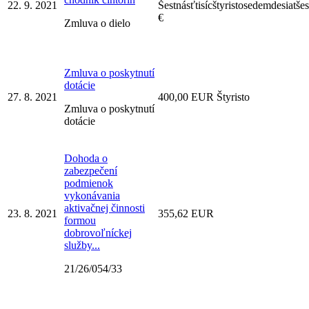
22. 9. 2021
Šestnásťtisícštyristosedemdesiatše
€
Zmluva o dielo
Zmluva o poskytnutí
dotácie
27. 8. 2021
400,00 EUR Štyristo
Zmluva o poskytnutí
dotácie
Dohoda o
zabezpečení
podmienok
vykonávania
aktivačnej činnosti
23. 8. 2021
355,62 EUR
formou
dobrovoľníckej
služby...
21/26/054/33