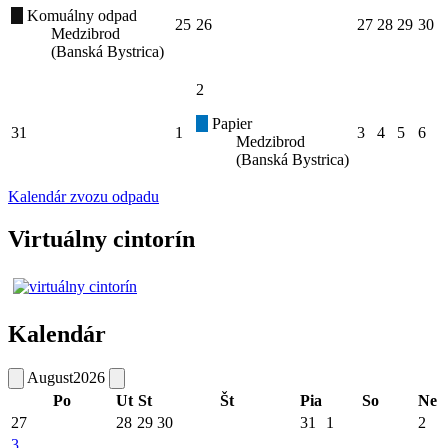
Komuálny odpad
25
26
27
28
29
30
Medzibrod
(Banská Bystrica)
2
Papier
31
1
3
4
5
6
Medzibrod
(Banská Bystrica)
Kalendár zvozu odpadu
Virtuálny cintorín
Kalendár
August
2026
Po
Ut
St
Št
Pia
So
Ne
27
28
29
30
31
1
2
3