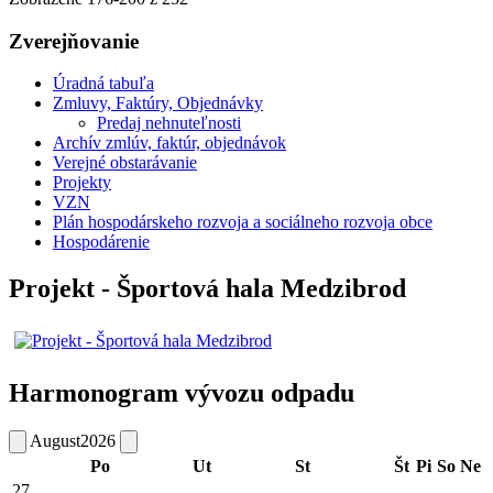
Zverejňovanie
Úradná tabuľa
Zmluvy, Faktúry, Objednávky
Predaj nehnuteľnosti
Archív zmlúv, faktúr, objednávok
Verejné obstarávanie
Projekty
VZN
Plán hospodárskeho rozvoja a sociálneho rozvoja obce
Hospodárenie
Projekt - Športová hala Medzibrod
Harmonogram vývozu odpadu
August
2026
Po
Ut
St
Št
Pi
So
Ne
27