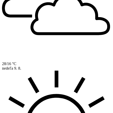
28/16 °C
nedeľa
9. 8.