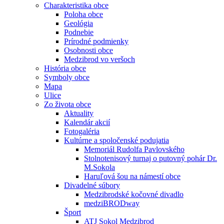
Charakteristika obce
Poloha obce
Geológia
Podnebie
Prírodné podmienky
Osobnosti obce
Medzibrod vo veršoch
História obce
Symboly obce
Mapa
Ulice
Zo života obce
Aktuality
Kalendár akcií
Fotogaléria
Kultúrne a spoločenské podujatia
Memoriál Rudolfa Pavlovského
Stolnotenisový turnaj o putovný pohár Dr.
M.Sokola
Haruľová šou na námestí obce
Divadelné súbory
Medzibrodské kočovné divadlo
medziBRODway
Šport
ATJ Sokol Medzibrod