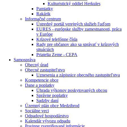
Kulturistický oddiel Herkules
Pamiatky
Rakárik
Informačné centrum
Ústredný portál verejných služieb ľuďom
EURES - európske služby zamestnanosti, práca
v Európe
Krízové telefónne čísla
Rady pre občanov ako sa správať v krízových
situáciách
Priatelia Zeme - CEPA
Samospráva
Obecný úrad
Obecné zastupiteľstvo
Uznesenia a zápisnice obecného zastupiteľstva
Kompetencie obce
Dane a poplatky
Úhrada výkonov poskytovaných obcou
Správne poplatky
Sadzby daní
Územný plán obce Medzibrod
Sociálne veci
Odpadové hospodárstvo
Kalendár vývozu odpadu
Povinne zverejňované informácie