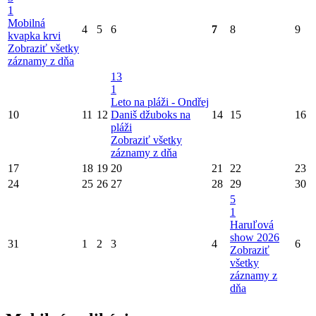
1
Mobilná
4
5
6
7
8
9
kvapka krvi
Zobraziť všetky
záznamy z dňa
13
1
Leto na pláži - Ondřej
10
11
12
Daniš džuboks na
14
15
16
pláži
Zobraziť všetky
záznamy z dňa
17
18
19
20
21
22
23
24
25
26
27
28
29
30
5
1
Haruľová
show 2026
31
1
2
3
4
6
Zobraziť
všetky
záznamy z
dňa