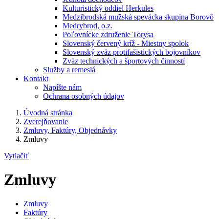
Kulturistický oddiel Herkules
Medzibrodská mužská spevácka skupina Borovô
Medrybrod, o.z.
Poľovnícke združenie Torysa
Slovenský červený kríž - Miestny spolok
Slovenský zväz protifašistických bojovníkov
Zväz technických a športových činností
Služby a remeslá
Kontakt
Napíšte nám
Ochrana osobných údajov
Úvodná stránka
Zverejňovanie
Zmluvy, Faktúry, Objednávky
Zmluvy
Vytlačiť
Zmluvy
Zmluvy
Faktúry